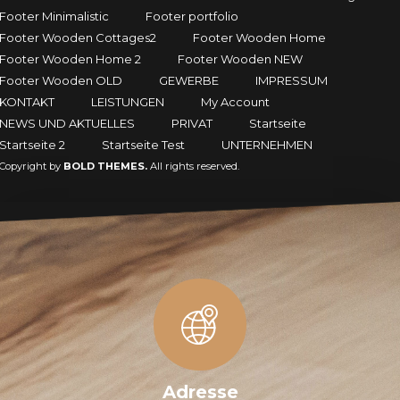
Footer Minimalistic
Footer portfolio
Footer Wooden Cottages2
Footer Wooden Home
Footer Wooden Home 2
Footer Wooden NEW
Footer Wooden OLD
GEWERBE
IMPRESSUM
KONTAKT
LEISTUNGEN
My Account
NEWS UND AKTUELLES
PRIVAT
Startseite
Startseite 2
Startseite Test
UNTERNEHMEN
Copyright by
BOLD THEMES.
All rights reserved.
Adresse